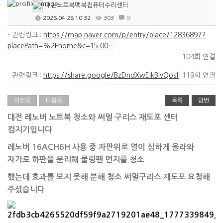
대전노트북맥북컴퓨터수리센터
2026.04.28 10:32
303
0
- 관련링크 :
https://map.naver.com/p/entry/place/12836897?
placePath=%2Fhome&c=15.00…
104회 연결
- 관련링크 :
https://share.google/BzDndXwEIkBlvQosf
119회 연결
이전글
다음글
목록
답변
대전 레노버 노트북 청소와 써멀 구리스 재도포 센터
컴지기입니다
레노버 16ACH6H 사용 중 자판위로 열이 심하게 올라와
자가로 하판을 분리해 쿨링팬 먼지를 청소
했는데 효과를 보지 못해 분해 청소 써멀구리스 재도포 요청해
주셨습니다