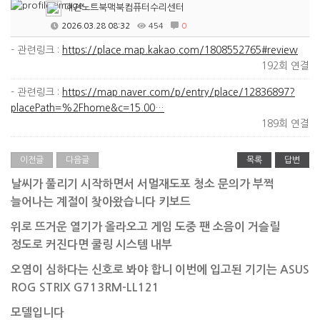
대전노트북맥북컴퓨터수리센터
2026.03.28 08:32
454
0
- 관련링크 :
https://place.map.kakao.com/1808552765#review
192회 연결
- 관련링크 :
https://map.naver.com/p/entry/place/12836897?
placePath=%2Fhome&c=15.00…
189회 연결
이전글
다음글
목록
답변
날씨가 풀리기 시작하면서 서멀재도포 청소 문의가 부쩍
늘어나는 계절이 찾아왔습니다 키보드
위로 뜨거운 열기가 올라오고 게임 도중 팬 소음이 거슬릴
정도로 커진다면 쿨링 시스템 내부
오염이 심하다는
신호로 봐야 합니
이번에 입고된 기기는 ASUS
ROG STRIX G713RM-LL121
모델입니다