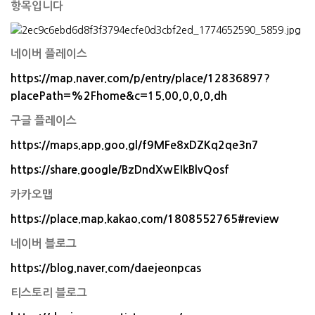
항목입니다
네이버 플레이스
https://map.naver.com/p/entry/place/12836897?
placePath=%2Fhome&c=15.00,0,0,0,dh
구글 플레이스
https://maps.app.goo.gl/f9MFe8xDZKq2qe3n7
https://share.google/BzDndXwEIkBlvQosf
카카오맵
https://place.map.kakao.com/1808552765#review
네이버 블로그
https://blog.naver.com/daejeonpcas
티스토리 블로그