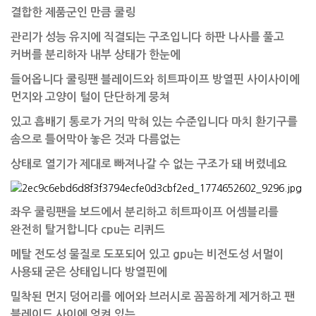
결합한 제품군인 만큼 쿨링
관리가 성능 유지에 직결되는 구조입니다
하판 나사를 풀고
커버를 분리하자 내부 상태가 한눈에
들어옵니다 쿨링팬 블레이드와 히트파이프 방열핀 사이사이에
먼지와 고양이 털이 단단하게 뭉쳐
있고 흡배기 통로가 거의 막혀 있는 수준입니다 마치 환기구를
솜으로 틀어막아 놓은 것과 다름없는
상태로 열기가 제대로 빠져나갈 수 없는 구조가 돼 버렸네요
좌우 쿨링팬을 보드에서 분리하고 히트파이프 어셈블리를
완전히 탈거합니다 cpu는 리퀴드
메탈 전도성
물질로 도포되어 있고 gpu는 비전도성 서멀이
사용돼 굳은 상태입니다 방열핀에
밀착된
먼지
덩어리를 에어와 브러시로 꼼꼼하게 제거하고 팬
블레이드 사이에 엉켜 있는