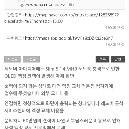
2026.04.09 11:24
251
0
- 관련링크 :
https://map.naver.com/p/entry/place/12836897?
placePath=%2Fhome&c=15.00…
165회 연결
- 관련링크 :
https://maps.app.goo.gl/f9MFe8xDZKq2qe3n7
182회 연결
이전글
다음글
목록
답변
레노버 아이디어패드 Slim 5 14IMH9 노트북 충격으로 인한
OLED 액정 크랙이 발생해 자체 화면
출력이
되지 않는 상태로 대전 액정 교체 전문점 컴지기에
접수해 주셨습니다 외부 모니터를
연결하면
정상적으로 화면이 출력되는 상태입니다 레노버 공식
서비스센터에 액정 교체 비용을
문의하니 60만원의 견적이 나왔고 부담스러운 비용으로 인해
사설 액정 교체 전문점에서 교체