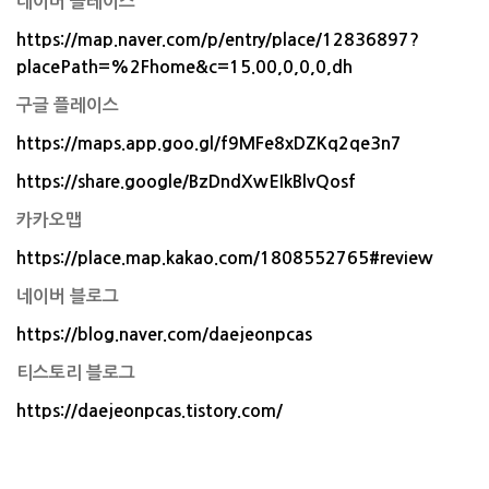
네이버 플레이스
https://map.naver.com/p/entry/place/12836897?
placePath=%2Fhome&c=15.00,0,0,0,dh
구글 플레이스
https://maps.app.goo.gl/f9MFe8xDZKq2qe3n7
https://share.google/BzDndXwEIkBlvQosf
카카오맵
https://place.map.kakao.com/1808552765#review
네이버 블로그
https://blog.naver.com/daejeonpcas
티스토리 블로그
https://daejeonpcas.tistory.com/